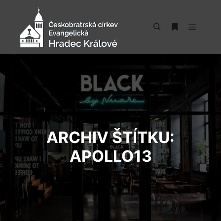
Hlavní 
Hledat
Více informac
ARCHIV ŠTÍTKU:
APOLLO13