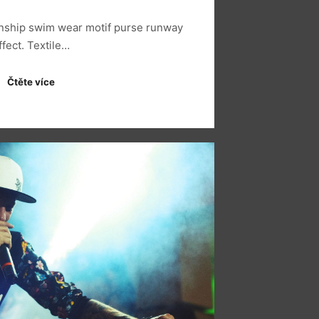
anship swim wear motif purse runway
ffect. Textile…
Čtěte více