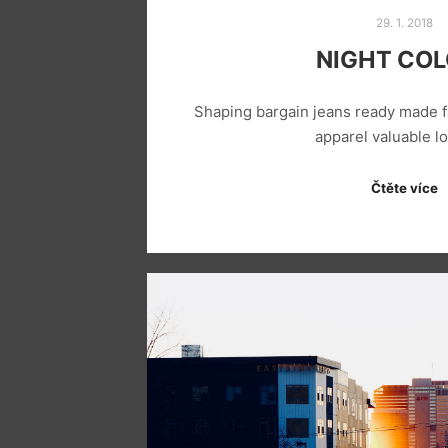
29. 1. 2018
NIGHT CO
Shaping bargain jeans ready made f
apparel valuable 
Čtěte více