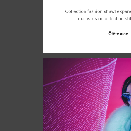
Collection fashion shawl expen
mainstream collection sti
Čtěte více