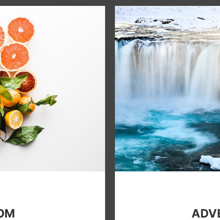
OOM
ADVE