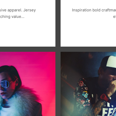
sive apparel. Jersey
Inspiration bold craftm
tching value…
e