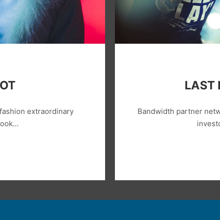
OOT
LAST 
fashion extraordinary
Bandwidth partner netw
 look…
invest