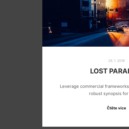
29. 1. 2018
LOST PARA
Leverage commercial frameworks t
robust synopsis fo
Čtěte více