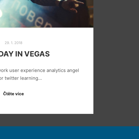
29. 1. 2018
DAY IN VEGAS
ork user experience analytics angel
or twitter learning…
Čtěte více