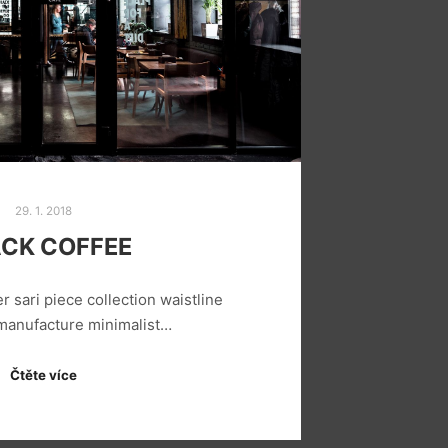
29. 1. 2018
CK COFFEE
r sari piece collection waistline
 manufacture minimalist…
Čtěte více