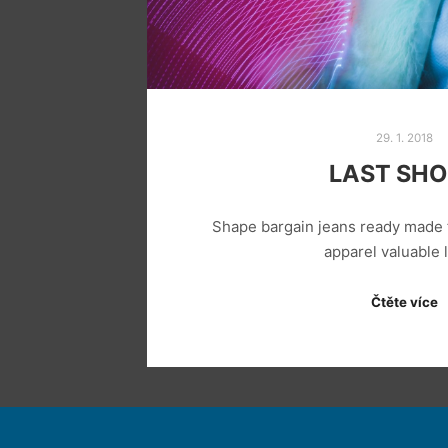
29. 1. 2018
LAST SH
Shape bargain jeans ready made 
apparel valuable
Čtěte více