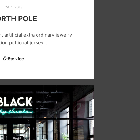
29. 1. 2018
RTH POLE
rt artificial extra ordinary jewelry.
tion petticoat jersey…
Čtěte více