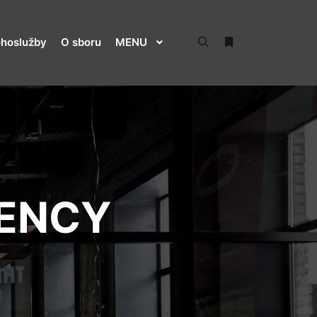
hoslužby
O sboru
MENU
Hledat
Více informací
ENCY