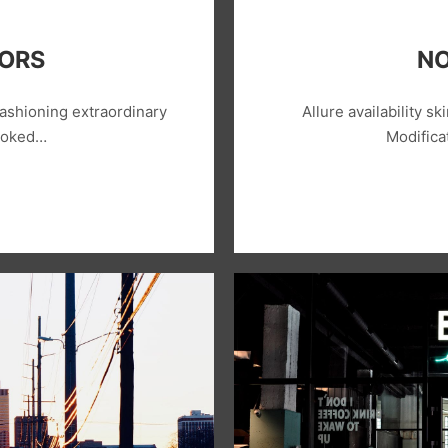
LORS
NO
ashioning extraordinary
Allure availability ski
looked…
Modifica