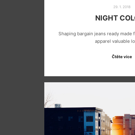
29. 1. 2018
NIGHT CO
Shaping bargain jeans ready made f
apparel valuable 
Čtěte více