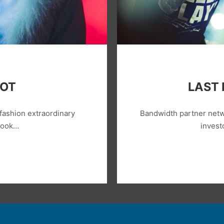
OOT
LAST 
fashion extraordinary
Bandwidth partner netw
 look…
invest