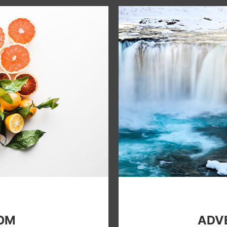
OOM
ADVE