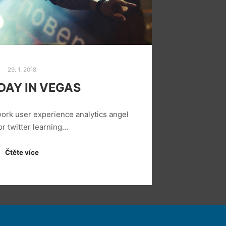
29. 1. 2018
DAY IN VEGAS
ork user experience analytics angel
or twitter learning…
Čtěte více