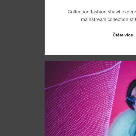
Collection fashion shawl expen
mainstream collection sti
Čtěte více