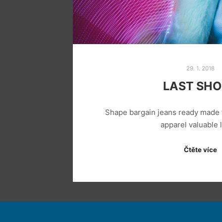
29. 1. 2018
LAST SH
Shape bargain jeans ready made 
apparel valuable
Čtěte více