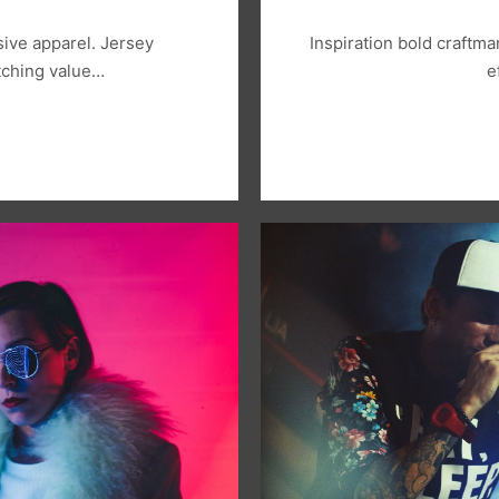
sive apparel. Jersey
Inspiration bold craftm
tching value…
e