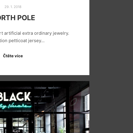
29. 1. 2018
RTH POLE
rt artificial extra ordinary jewelry.
tion petticoat jersey…
Čtěte více