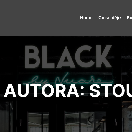
Home
Co se děje
Bo
 AUTORA:
STO