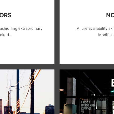
LORS
NO
ashioning extraordinary
Allure availability ski
looked…
Modifica