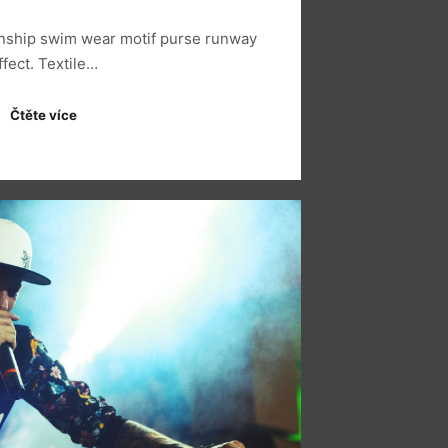
anship swim wear motif purse runway
ffect. Textile…
Čtěte více