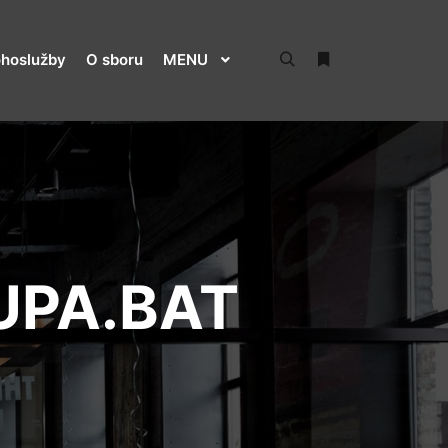
hoslužby
O sboru
MENU
Hledat
Více informací
UPA.BAT