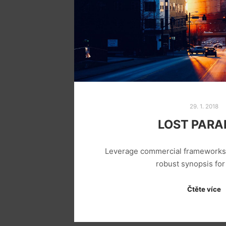
29. 1. 2018
LOST PARA
Leverage commercial frameworks t
robust synopsis fo
Čtěte více