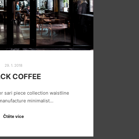
29. 1. 2018
CK COFFEE
r sari piece collection waistline
 manufacture minimalist…
Čtěte více