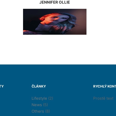
JENNIFER OLLIE
TY
ČLÁNKY
RYCHLÝ KON
Lifestyle
(2)
Prostě text
News
(5)
Others
(8)