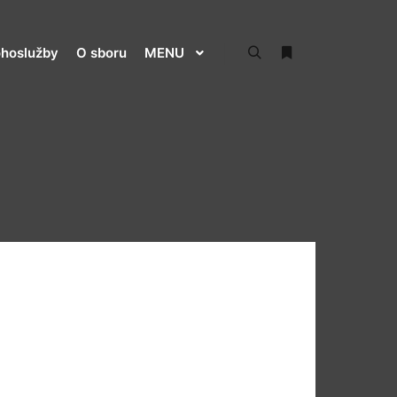
hoslužby
O sboru
MENU
Hledat
Více informací