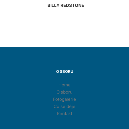
BILLY REDSTONE
O SBORU
Home
O sboru
Fotogalerie
Co se děje
Kontakt